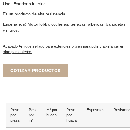
Uso:
Exterior o interior.
Es un producto de alta resistencia.
Escenarios:
Motor lobby, cocheras, terrazas, albercas, banquetas
y muros.
Acabado Antique sellado para exteriores o bien para pulir y abrillantar en
obra para interior.
COTIZAR PRODUCTOS
Peso
Peso
M² por
Peso
Espesores
Resistenc
por
por
huacal
por
pieza
m²
huacal