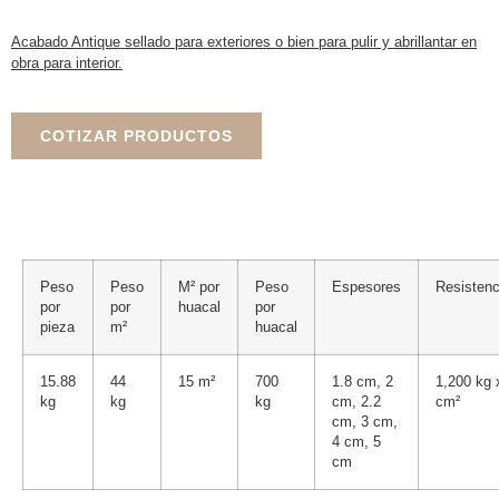
Acabado Antique sellado para exteriores o bien para pulir y abrillantar en
obra para interior.
COTIZAR PRODUCTOS
Peso
Peso
M² por
Peso
Espesores
Resistenc
por
por
huacal
por
pieza
m²
huacal
15.88
44
15 m²
700
1.8 cm, 2
1,200 kg 
kg
kg
kg
cm, 2.2
cm²
cm, 3 cm,
4 cm, 5
cm