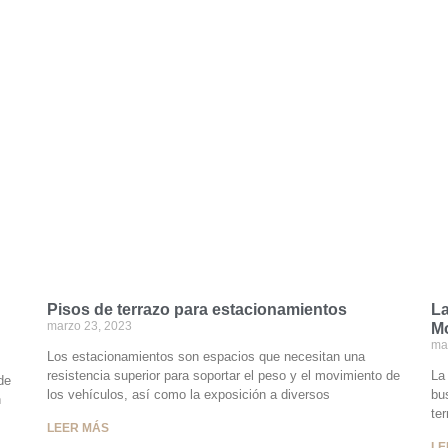
Pisos de terrazo para estacionamientos
La
marzo 23, 2023
Mo
ma
Los estacionamientos son espacios que necesitan una
resistencia superior para soportar el peso y el movimiento de
La
de
los vehículos, así como la exposición a diversos
bus
n
te
LEER MÁS
LE